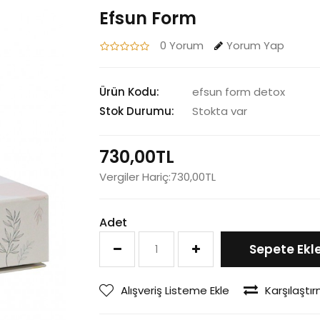
Efsun Form
0 Yorum
Yorum Yap
Ürün Kodu:
efsun form detox
Stok Durumu:
Stokta var
730,00TL
Vergiler Hariç:730,00TL
Adet
Sepete Ekl
Alışveriş Listeme Ekle
Karşılaştır