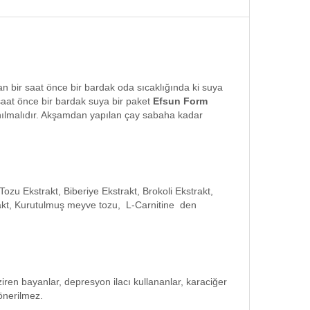
 bir saat önce bir bardak oda sıcaklığında ki suya
aat önce bir bardak suya bir paket
Efsun Form
lanılmalıdır. Akşamdan yapılan çay sabaha kadar
ozu Ekstrakt, Biberiye Ekstrakt, Brokoli Ekstrakt,
trakt, Kurutulmuş meyve tozu, L-Carnitine den
ziren bayanlar, depresyon ilacı kullananlar, karaciğer
 önerilmez.