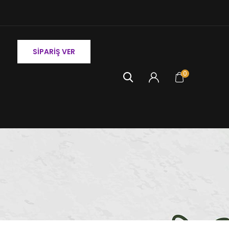
M
SIPARIŞ VER
0