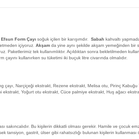
.
Efsun Form Çayı
soğuk içilen bir karışımdır.
Sabah
kahvaltı yapmadan
etmeden içiyoruz.
Akşam
da yine aynı şekilde akşam yemeğinden bir s
z. Paketlerimiz tek kullanımlıktır. Açıldıktan sonra bekletilmeden kul
m çayını kullanırken su tüketimi iki buçuk litre civarında olmalıdır.
 çayı, Narçiçeği ekstrakt, Rezene ekstrakt, Melisa otu, Pirinç Kabuğu T
ni ekstrakt, Yoğurt otu ekstrakt, Cüce palmiye ekstrakt, Huş ağacı eks
ı sakıncalıdır. Bu kişilerin dikkatli olması gerekir. Hamile ve çocuk em
sek tansiyon, gastrit, ülser gibi rahatsızlığı bulunan kişilerin kullanması