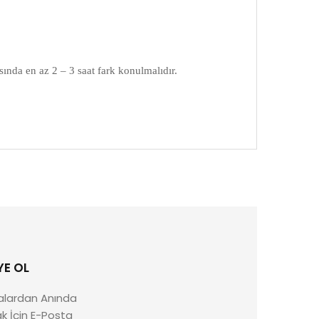
asında en az 2 – 3 saat fark konulmalıdır.
YE OL
alardan Anında
 İçin E-Posta