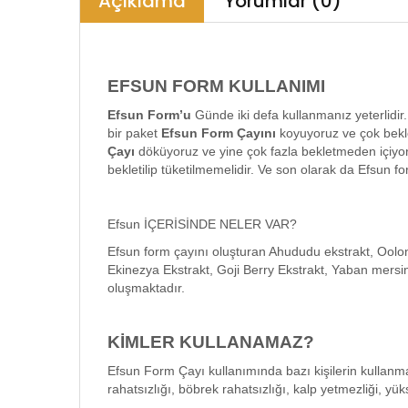
Açıklama
Yorumlar (0)
EFSUN FORM KULLANIMI
Efsun Form’u
Günde iki defa kullanmanız yeterlidir
bir paket
Efsun Form Çayını
koyuyoruz ve çok bekl
Çayı
döküyoruz ve yine çok fazla bekletmeden içiyoru
bekletilip tüketilmemelidir. Ve son olarak da Efsun for
Efsun İÇERİSİNDE NELER VAR?
Efsun form çayını oluşturan Ahududu ekstrakt, Oolong
Ekinezya Ekstrakt, Goji Berry Ekstrakt, Yaban mersi
oluşmaktadır.
KİMLER KULLANAMAZ?
Efsun Form Çayı kullanımında bazı kişilerin kullanmas
rahatsızlığı, böbrek rahatsızlığı, kalp yetmezliği, yük