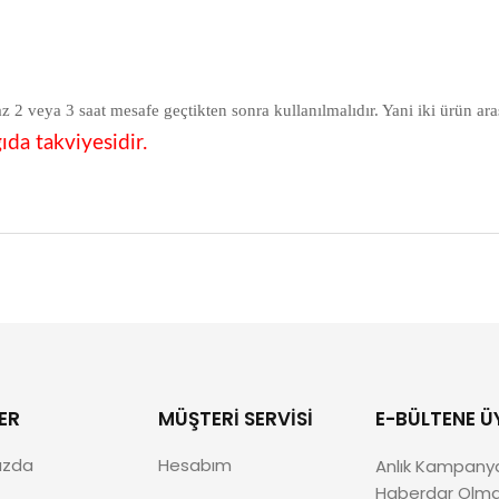
 az 2 veya 3 saat mesafe geçtikten sonra kullanılmalıdır. Yani iki ürün ar
a takviyesidir.
ER
MÜŞTERI SERVISI
E-BÜLTENE Ü
ızda
Hesabım
Anlık Kampany
Haberdar Olmak